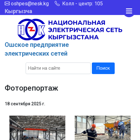
oshpes@nesk.kg
Колл - центр: 105
Кыргызча
Ошское предприятие
электрических сетей
Поиск
Фоторепортаж
18 сентября 2025 г.