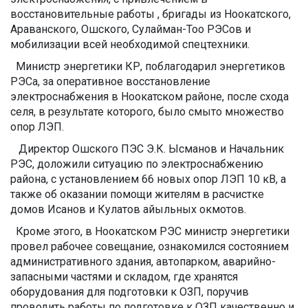
восстановительные работы , бригады из Ноокатского,
Араванского, Ошского, Сулайман-Тоо РЭСов и
мобилизации всей необходимой спецтехники.
Министр энергетики КР, поблагодарил энергетиков
РЭСа, за оперативное восстановление
электроснабжения в Ноокатском районе, после схода
селя, в результате которого, было смыто множество
опор ЛЭП.
Директор Ошского ПЭС Э.К. Ысманов и Начальник
РЭС, доложили ситуацию по электроснабжению
района, с установлением 66 новых опор ЛЭП 10 кВ, а
также об оказании помощи жителям в расчистке
домов Исанов и Кулатов айыльных окмотов.
Кроме этого, в Ноокатском РЭС министр энергетики
провел рабочее совещание, ознакомился состоянием
административного здания, автопарком, аварийно-
запасными частями и складом, где хранятся
оборудования для подготовки к ОЗП, поручив
проводить работы по подготовке к ОЗП качественно и