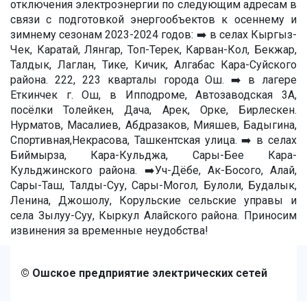
отключения электроэнергии по следующим адресам в
связи с подготовкой энергообъектов к осеннему и
зимнему сезонам 2023-2024 годов: ➡️ в селах Кыргыз-
Чек, Каратай, Лянгар, Топ-Терек, Карван-Кол, Бекжар,
Талдык, Лаглан, Тике, Кичик, Алгабас Кара-Суйского
района. 222, 223 кварталы города Ош. ➡️ в лагере
Еткинчек г. Ош, в Ипподроме, Автозаводская 3А,
посёлки Толейкен, Дача, Арек, Орке, Бирлескен.
Нурматов, Масалиев, Абдразаков, Мияшев, Бадыгина,
Спортивная,Некрасова, Ташкентская улица. ➡️ в селах
Биймырза, Кара-Кульджа, Сары-Бее Кара-
Кульджинского района. ➡️Уч-Дёбе, Ак-Босого, Алай,
Сары-Таш, Талды-Суу, Сары-Могол, Булоли, Будалык,
Ленина, Джошолу, Корульские сельские управы и
села Зылуу-Суу, Кыркул Алайского района. Приносим
извинения за временные неудобства!
© Ошское предприятие электрических сетей