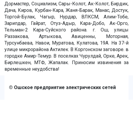
Дормастер, Социализм, Сары-Колот, Ак-Колот, Бирдик,
Дача, Киров, Курбан-Кара, Жаня-Барак, Манас, Достук,
Торгой-Булак, Чагыр, Нурдар, ВЛКСМ, Алим-Тобе,
Зарипдар, Гайрат, Отуз-Адыр, Кара-Добо, Ак-Орго,
Тельман-2 Кара-Суйского района. г. Ош, улицы
Раззакова, Артыкова, Авиценны, Моторная,
Турсунбаева, Навои, Муратова, Кулатова, 19А. На 37-й
улице микрорайона Актилек. В Коргонском заговоре. в
городке Амир-Темур. В поселках Чурулдай, Орке, Арек,
Бирлешкен, МТФ, Жапалак. Приносим извинения за
временные неудобства!
© Ошское предприятие электрических сетей