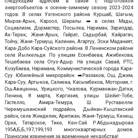
следующим адресам в связи с подготовкой
энергообъектов к осенне-зимнему сезону 2023-2024
годов: В селах Узгенского района Куршаб, Шагым,
Мырза-Арык, Кароол, Шералы. ➡️ в селах Мады,
Социализм, Дормастер, Посылка, Нариман, Зарипдар,
Ак-Терек, Жаня-Арык, Гайрат, Садырбай, Кайрагач,
Тойчу, Жаня-Турмуш, Калинин, Агартуу, Эски Маданият,
Кара-Добо Кара-Суйского района .В Ленинском районе
села Йылкельди. По улицам Есенбаева, Ажибекова,
Тешебаева села Отуз-Адыр. На улицах Савай, РТС,
Козубаева, Наримана, Коммунистической города Кара-
Суу. Юбилейный микрорайон. ➡️Раззаков, Ош, Джим,
Кара-Суу, Артыков, Салиева, Касымбеков, Моторная, г.
Ош.Авиценны, Урицкого, Чкалова, Курманжан-Датки,
Ленина, 8 марта, Киргизия, улицы Шейит-Тобе,
Гастелло, Амира-Темура, Ш. Руставелли.
Черемушкинский подрайон, Дыйкан-Кыштакский
район, села Жииделик, Арипжан, Жаня-Турмуш, Кенеш,
Орке, Татарское, Тике, Кен-Сай. Р.Абдыкадырова
195А,Б,Б,197,199,193 многоквартирных домов.
Приносим извинения за временные неудобства!