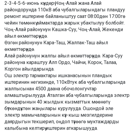
2-3-4-5-6-июнь күндөрү Чоң-Алай жана Алай
райондорунда 110кВ аба чубалгыларындагы пландуу
ремонт иштерине байланыштуу саат 08:00дөн 17:00гө
чейин төмөнкү аймактарда жарык убактылуу болбойт.
Чоң-Алай районунун Кашка-Суу, Чоң-Алай, Жекенди
айыл өкмөттөрүндө.
Өзгөн районунун Кара-Таш, Жалпак-Таш айыл
өкмөттөрүндө.
Алай районунун жалпы айыл өкмөттөрүндө. Кара-Суу
районуна караштуу Алп Ордо, Чайчи, Корок, Талаа,
Коргон айылдарында.
Ош электр тармактары ишканасынын пландык
иштеринин негизинде, 110кВтук аба чубалгыларында
жалпысынан 4500 даана обочолонгучтар
алмаштырылууда. Аталган аба чубалгыларында электр
зымдарынын 40 жылдык кызматтык мөөнөтү
бүткөндүктөн жаңылары курулууда. Ошондой эле
электр мамычаларынын күз-кыш мезгилдерине
даярдыгын текшерип, оңдоп түзөөгө муктаждарды
калыбына келтирүү иштерин аткарышууда.