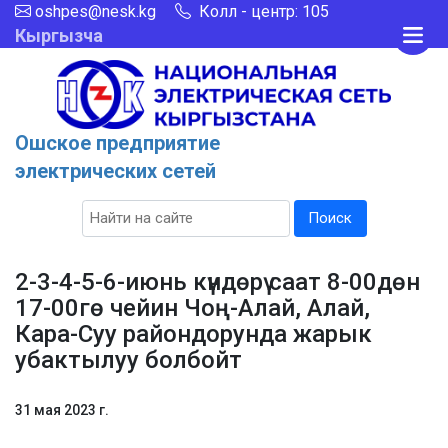
oshpes@nesk.kg
Колл - центр: 105
Кыргызча
Ошское предприятие
электрических сетей
Поиск
2-3-4-5-6-июнь күндөрү саат 8-00дөн
17-00гө чейин Чоң-Алай, Алай,
Кара-Суу райондорунда жарык
убактылуу болбойт
31 мая 2023 г.