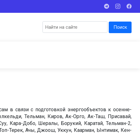
Поиск
сам в связи с подготовкой энергообъектов к осенне-
кельди, Тельман, Киров, Ак-Орго, Ак-Таш, Присавай,
у, Кара-Добо, Шералы, Борукий, Каратай, Тельман-2,
 Топ-Терек, Ачы, Джоош, Уккун, Каарман, Ынтимак, Кен-