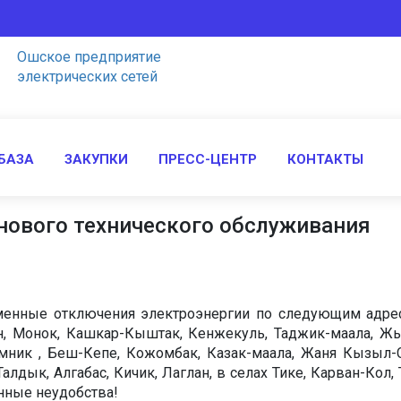
Ошское предприятие
электрических сетей
БАЗА
ЗАКУПКИ
ПРЕСС-ЦЕНТР
КОНТАКТЫ
анового технического обслуживания
ременные отключения электроэнергии по следующим адре
н, Монок, Кашкар-Кыштак, Кенжекуль, Таджик-маала, Жыл
мник , Беш-Кепе, Кожомбак, Казак-маала, Жаня Кызыл-Су
лдык, Алгабас, Кичик, Лаглан, в селах Тике, Карван-Кол,
нные неудобства!