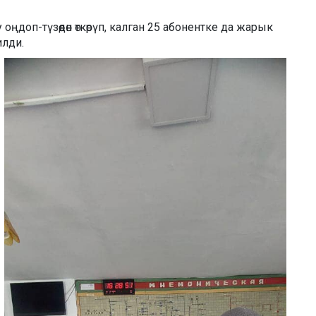
оп-түзөөдөн өткөрүп, калган 25 абонентке да жарык
илди.