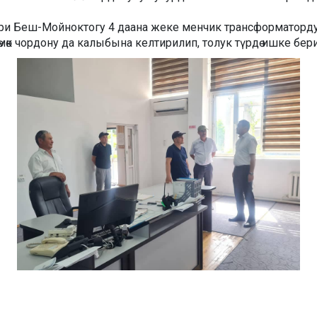
и Беш-Мойноктогу 4 даана жеке менчик трансформаторду оңд
к чордону да калыбына келтирилип, толук түрдө ишке бер