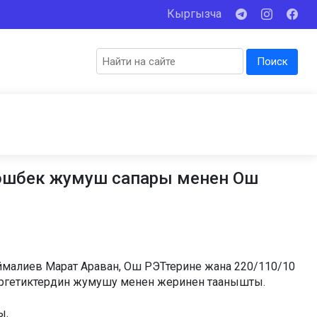
Кыргызча
Поиск
дошбек жумуш сапары менен Ош
малиев Марат Араван, Ош РЭТтерине жана 220/110/10
нергетиктердин жумушу менен жеринен таанышты.
ы.