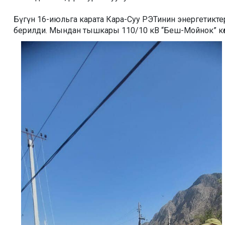
Бүгүн 16-июльга карата Кара-Суу РЭТинин энергетиктер
берилди. Мындан тышкары 110/10 кВ “Беш-Мойнок” көмө