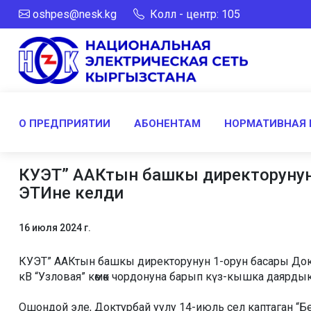
oshpes@nesk.kg
Колл - центр: 105
О ПРЕДПРИЯТИИ
АБОНЕНТАМ
НОРМАТИВНАЯ 
КУЭТ” ААКтын башкы директорунун
ЭТИне келди
16 июля 2024 г.
КУЭТ” ААКтын башкы директорунун 1-орун басары До
кВ “Узловая” көмөк чордонуна барып күз-кышка даярд
Ошондой эле, Доктурбай уулу 14-июль сел каптаган “Б