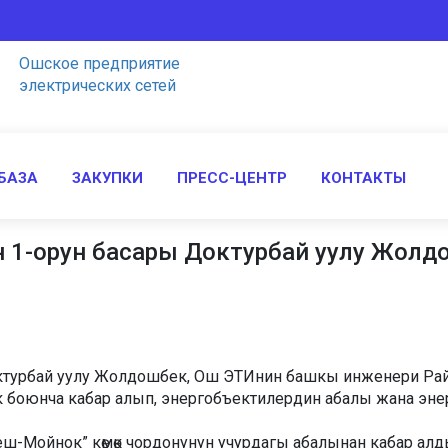
Ошское предприятие
электрических сетей
БАЗА
ЗАКУПКИ
ПРЕСС-ЦЕНТР
КОНТАКТЫ
 1-орун басары Доктурбай уулу Жол
ктурбай уулу Жолдошбек, Ош ЭТИнин башкы инженери Рай
ык боюнча кабар алып, энергобъектилердин абалы жана э
еш-Мойнок” көмөк чордонунун учурдагы абалынан кабар алд