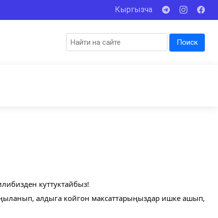
Кыргызча
Поиск
либизден куттуктайбыз!
аңыланып, алдыга койгон максаттарыңыздар ишке ашып,