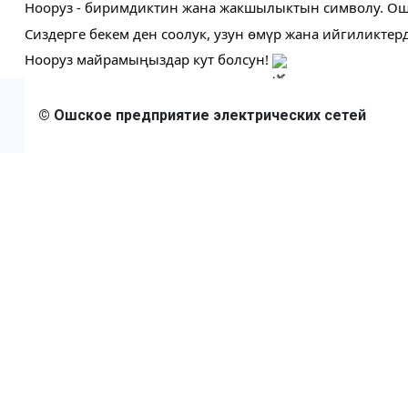
Нооруз - биримдиктин жана жакшылыктын символу. Ошон
Сиздерге бекем ден соолук, узун өмүр жана ийгиликтер
Нооруз майрамыңыздар кут болсун!
© Ошское предприятие электрических сетей