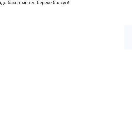
дө бакыт менен береке болсун!