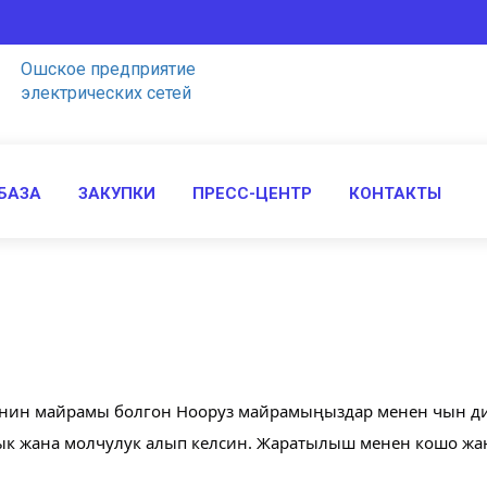
Ошское предприятие
электрических сетей
БАЗА
ЗАКУПКИ
ПРЕСС-ЦЕНТР
КОНТАКТЫ
нин майрамы болгон Нооруз майрамыңыздар менен чын ди
чтык жана молчулук алып келсин. Жаратылыш менен кошо ж