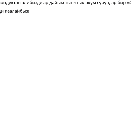
дуктан элибизде ар дайым тынчтык өкүм сүрүп, ар бир үй
ди каалайбыз!