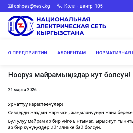
oshpes@nesk.kg
Колл - центр: 105
О ПРЕДПРИЯТИИ
АБОНЕНТАМ
НОРМАТИВНАЯ 
Нооруз майрамыңыздар кут болсун!
21 марта 2026 г.
Урматтуу керектөөчүлөр!
Сиздерди жаздын жарчысы, жаңылануунун жана береке
Бул улуу майрам ар бир үйгө ынтымак, ырыс-кут, тын
ар бир күнүңүздөр ийгиликке бай болсун.