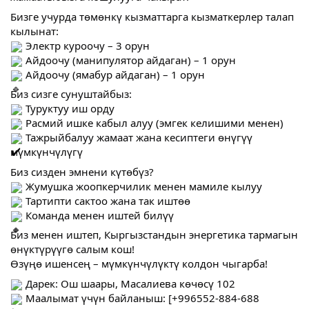
Бизге учурда төмөнкү кызматтарга кызматкерлер талап
кылынат:
Электр куроочу – 3 орун
Айдоочу (манипулятор айдаган) – 1 орун
Айдоочу (ямабур айдаган) – 1 орун
Биз сизге сунуштайбыз:
Туруктуу иш орду
Расмий ишке кабыл алуу (эмгек келишими менен)
Тажрыйбалуу жамаат жана кесиптеги өнүгүү
мүмкүнчүлүгү
Биз сизден эмнени күтөбүз?
Жумушка жоопкерчилик менен мамиле кылуу
Тартипти сактоо жана так иштөө
Команда менен иштей билүү
Биз менен иштеп, Кыргызстандын энергетика тармагын
өнүктүрүүгө салым кош!
Өзүңө ишенсең – мүмкүнчүлүктү колдон чыгарба!
Дарек: Ош шаары, Масалиева көчөсү 102
Маалымат үчүн байланыш: [+996552-884-688