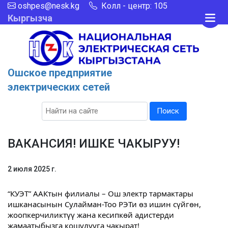
oshpes@nesk.kg
Колл - центр: 105
Кыргызча
Ошское предприятие
электрических сетей
Поиск
ВАКАНСИЯ! ИШКЕ ЧАКЫРУУ!
2 июля 2025 г.
“КУЭТ” ААКтын филиалы – Ош электр тармактары
ишканасынын Сулайман-Тоо РЭТи өз ишин сүйгөн,
жоопкерчиликтүү жана кесипкөй адистерди
жамаатыбызга кошулууга чакырат!