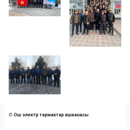
© Ош электр тармактар ишканасы