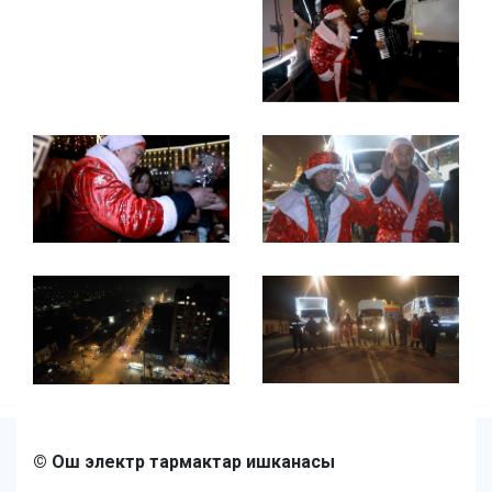
© Ош электр тармактар ишканасы