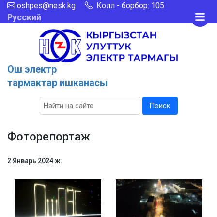
oshpes@nesk.kg
Колл - борбор: 105
Русский
Ош электр
тармактар ишканасы
Поиск
Фоторепортаж
2 Январь 2024 ж.