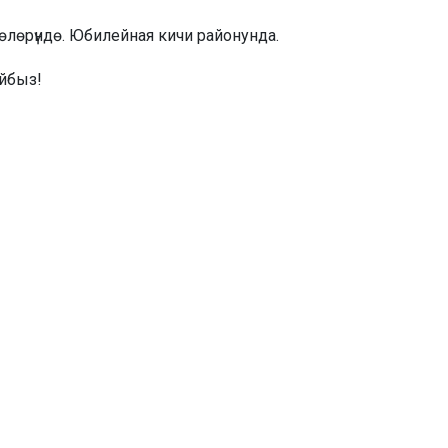
өлөрүндө. Юбилейная кичи районунда.
айбыз!