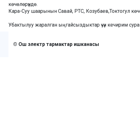
көчөлөрүндө.
Кара-Суу шаарынын Савай, РТС, Козубаев,Токтогул көч
Убактылуу жаралган ыңгайсыздыктар үчүн кечирим сур
© Ош электр тармактар ишканасы