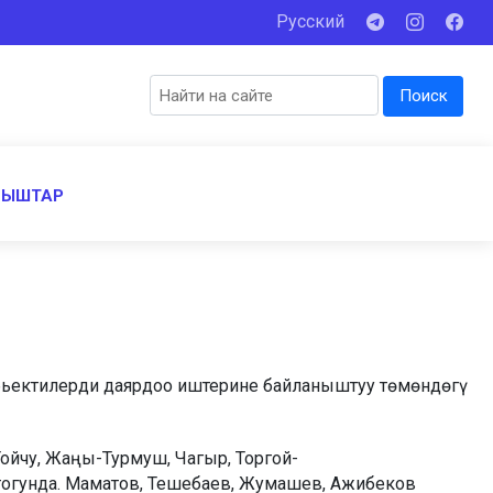
Русский
Поиск
НЫШТАР
обьектилерди даярдоо иштерине байланыштуу төмөндөгү
Тойчу, Жаңы-Турмуш, Чагыр, Торгой-
огунда. Маматов, Тешебаев, Жумашев, Ажибеков