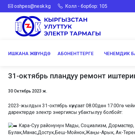
oshpes@nesk.kg
Колл - борбор: 105
ИШКАНА ЖӨНҮНДӨ
АБОНЕНТТЕРГЕ
ЧЕНЕМДИК Б
31-октябрь пландуу ремонт иштерин
30 Октябрь 2023 ж.
2023-жылдын 31-октябрь күнү саат 08.00дөн 17.00гө 
даректерде электр энергиясы убактылуу болбойт:
Кара-Суу районунун Мады, Социализм, Дормастер, П
Булак,Манас,Достук,Беш-Мойнок,Жаңы-Арык, Ак-Тере