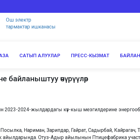
Ош электр
тармактар ишканасы
АЗА
САТЫП АЛУУЛАР
ПРЕСС-КЫЗМАТ
БАЙЛА
е байланыштуу өчүрүүлөр
чейин 2023-2024-жылдардагы күз-кыш мезгилдерине энерго
осылка, Нариман, Зарипдар, Гайрат, Садырбай, Кайрагач, 
к айылдарында. Отуз-Адыр айылынын Птицефабрика участ