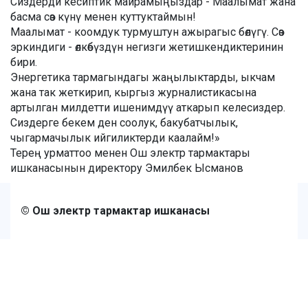
Сиздерди кесиптик майрамыңыздар - Маалымат жана
басма сөз күнү менен куттуктаймын!
Маалымат - коомдук турмуштун ажырагыс бөлүгү. Сөз
эркиндиги - өлкөбүздүн негизги жетишкендиктеринин
бири.
Энергетика тармагындагы жаңылыктарды, ыкчам
жана так жеткирип, кыргыз журналистикасына
артылган милдетти ишенимдүү аткарып келесиздер.
Сиздерге бекем ден соолук, бакубатчылык,
чыгармачылык ийгиликтерди каалайм!»
Терең урматтоо менен Ош электр тармактары
ишканасынын директору Эмилбек Ысманов
© Ош электр тармактар ишканасы