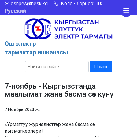
oshpes@nesk.kg
Колл - борбор: 105
Русский
Ош электр
тармактар ишканасы
Поиск
7-ноябрь - Кыргызстанда
маалымат жана басма сөз күнү
7 Ноябрь 2023 ж.
«Урматтуу журналисттер жана басма сөз
кызматкерлери!