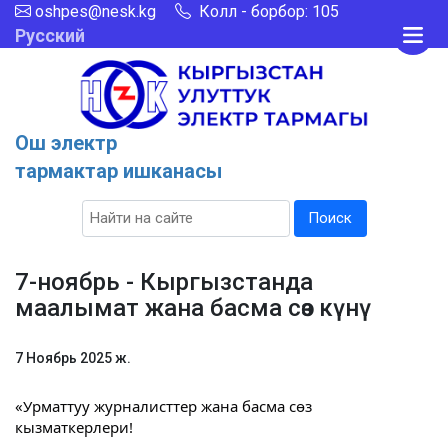
oshpes@nesk.kg
Колл - борбор: 105
Русский
Ош электр
тармактар ишканасы
Поиск
7-ноябрь - Кыргызстанда
маалымат жана басма сөз күнү
7 Ноябрь 2025 ж.
«Урматтуу журналисттер жана басма сөз
кызматкерлери!