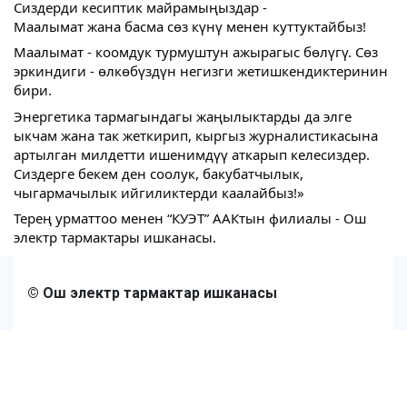
Сиздерди кесиптик майрамыңыздар -
Маалымат жана басма сөз күнү менен куттуктайбыз!
Маалымат - коомдук турмуштун ажырагыс бөлүгү. Сөз
эркиндиги - өлкөбүздүн негизги жетишкендиктеринин
бири.
Энергетика тармагындагы жаңылыктарды да элге
ыкчам жана так жеткирип, кыргыз журналистикасына
артылган милдетти ишенимдүү аткарып келесиздер.
Сиздерге бекем ден соолук, бакубатчылык,
чыгармачылык ийгиликтерди каалайбыз!»
Терең урматтоо менен “КУЭТ” ААКтын филиалы - Ош
электр тармактары ишканасы.
© Ош электр тармактар ишканасы