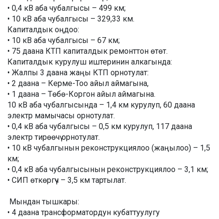
• 0,4 кВ аба чубалгысы – 499 км;
• 10 кВ аба чубалгысы – 329,33 км.
Капиталдык оңдоо:
• 10 кВ аба чубалгысы – 67 км;
• 75 даана КТП капиталдык ремонттон өтөт.
Капиталдык курулуш иштеринин алкагында:
• Жалпы 3 даана жаңы КТП орнотулат:
• 2 даана – Керме-Тоо айыл аймагына,
• 1 даана – Төбө-Коргон айыл аймагына.
10 кВ аба чубалгысында – 1,4 км курулуп, 60 даана
электр мамычасы орнотулат.
• 0,4 кВ аба чубалгысы – 0,5 км курулуп, 117 даана
электр тирөөчү орнотулат.
• 10 кВ чубалгынын реконструкциялоо (жаңылоо) – 1,5
км;
• 0,4 кВ аба чубалгысынын реконструкциялоо – 3,1 км;
• СИП өткөргүч – 3,5 км тартылат.
Мындан тышкары:
• 4 даана трансформатордун кубаттуулугу