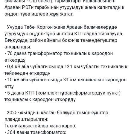
филиалы - Ош электр тармактары ишканасынын
Араван РЭТи тарабынан утурумдук жана капиталдык
оңдоп-түзөө иштери жүрүп жатат.
Учурда Төбө-Коргон жана Араван бөлүмчөлөрүндө
утурумдук оңдоп-түзөө иштери КТПларда жасалууда.
Бүгүнкү күндө, район аймагы боюнча төмөндөгү иштер
аткарылды:
• 76 даана трансформатор техникалык кароодон
өткөрүлдү;
• 0,4 кВ аба чубалгысында 121 км чубалгы техникалык
тейлөөдөн өткөрүлдү;
• 10 кВ аба чубалгысында 31 км техникалык кароодон
өттү;
• 5 даана КТП (комплекттүү трансформатордук пункт)
техникалык кароодон өткөрүлдү.
2025-жылдын калган бөлүгүндө төмөнкү иштер
пландаштырылган:
Техникалык тейлөө жана кароо:
• 364 даана трансформатор;