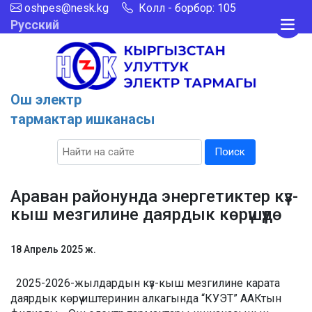
oshpes@nesk.kg
Колл - борбор: 105
Русский
Ош электр
тармактар ишканасы
Поиск
Араван районунда энергетиктер күз-
кыш мезгилине даярдык көрүшүүдө
18 Апрель 2025 ж.
2025-2026-жылдардын күз-кыш мезгилине карата
даярдык көрүү иштеринин алкагында “КУЭТ” ААКтын