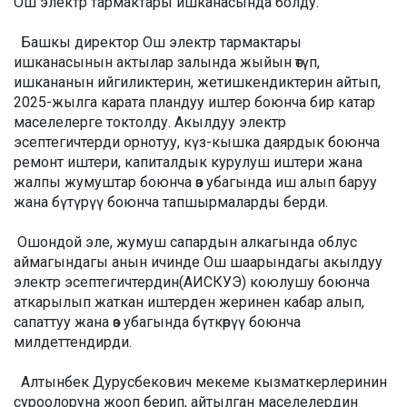
Ош электр тармактары ишканасында болду.
Башкы директор Ош электр тармактары
ишканасынын актылар залында жыйын өтүп,
ишкананын ийгиликтерин, жетишкендиктерин айтып,
2025-жылга карата пландуу иштер боюнча бир катар
маселелерге токтолду. Акылдуу электр
эсептегичтерди орнотуу, күз-кышка даярдык боюнча
ремонт иштери, капиталдык курулуш иштери жана
жалпы жумуштар боюнча өз убагында иш алып баруу
жана бүтүрүү боюнча тапшырмаларды берди.
Ошондой эле, жумуш сапардын алкагында облус
аймагындагы анын ичинде Ош шаарындагы акылдуу
электр эсептегичтердин(АИСКУЭ) коюлушу боюнча
аткарылып жаткан иштерден жеринен кабар алып,
сапаттуу жана өз убагында бүткөрүү боюнча
милдеттендирди.
Алтынбек Дурусбекович мекеме кызматкерлеринин
суроолоруна жооп берип, айтылган маселелердин