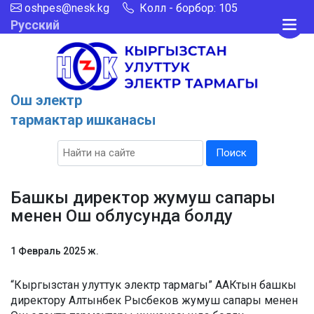
oshpes@nesk.kg
Колл - борбор: 105
Русский
Ош электр
тармактар ишканасы
Поиск
Башкы директор жумуш сапары
менен Ош облусунда болду
1 Февраль 2025 ж.
“Кыргызстан улуттук электр тармагы” ААКтын башкы
директору Алтынбек Рысбеков жумуш сапары менен