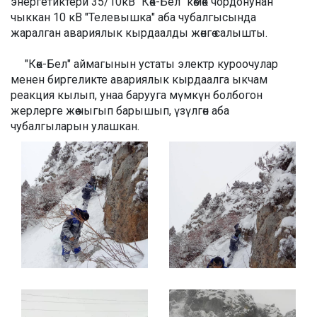
энергетиктери 35/10кВ "Көк-Бел" көмөк чордонунан
чыккан 10 кВ "Телевышка" аба чубалгысында
жаралган авариялык кырдаалды жөнгө салышты.
"Көк-Бел" аймагынын устаты электр куроочулар
менен биргеликте авариялык кырдаалга ыкчам
реакция кылып, унаа барууга мүмкүн болбогон
жерлерге жөө чыгып барышып, үзүлгөн аба
чубалгыларын улашкан.