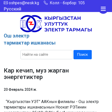
oshpes@nesk.kg
Колл - борбор: 105
Русский
Ош электр
тармактар ишканасы
Поиск
Кар кечип, муз жарган
энергетиктер
20 Февраль 2024 ж.
“Кыргызстан УЭТ” ААКнын филиалы - Ош электр
тармактары ишканасынын Ноокат РЭТинин