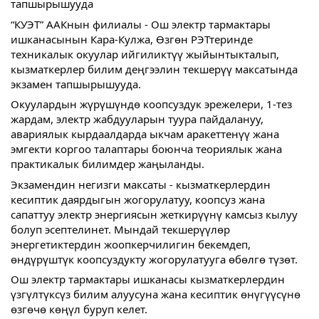
тапшырышууда
“КУЭТ” ААКнын филиалы - Ош электр тармактары
ишканасынын Кара-Кулжа, Өзгөн РЭТтеринде
техникалык окуулар ийгиликтүү жыйынтыкталып,
кызматкерлер билим деңгээлин текшерүү максатында
экзамен тапшырышууда.
Окуулардын жүрүшүндө коопсуздук эрежелери, 1-тез
жардам, электр жабдууларын туура пайдалануу,
авариялык кырдаалдарда ыкчам аракеттенүү жана
эмгекти коргоо талаптары боюнча теориялык жана
практикалык билимдер жаңыланды.
Экзамендин негизги максаты - кызматкерлердин
кесиптик даярдыгын жогорулатуу, коопсуз жана
сапаттуу электр энергиясын жеткирүүнү камсыз кылуу
болуп эсептелинет. Мындай текшерүүлөр
энергетиктердин жоопкерчилигин бекемдеп,
өндүрүштүк коопсуздукту жогорулатууга өбөлгө түзөт.
Ош электр тармактары ишканасы кызматкерлердин
үзгүлтүксүз билим алуусуна жана кесиптик өнүгүүсүнө
өзгөчө көңүл буруп келет.