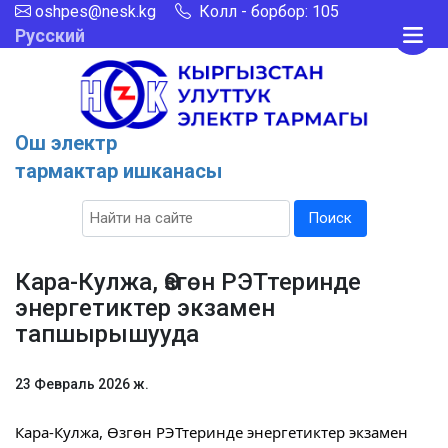
oshpes@nesk.kg
Колл - борбор: 105
Русский
Ош электр
тармактар ишканасы
Поиск
Кара-Кулжа, Өзгөн РЭТтеринде
энергетиктер экзамен
тапшырышууда
23 Февраль 2026 ж.
Кара-Кулжа, Өзгөн РЭТтеринде энергетиктер экзамен