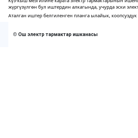
Күз-кыш мезгилине карата электр тармактарынын ишени
жүргүзүлгөн бул иштердин алкагында, учурда эски эле
Аталган иштер белгиленген планга ылайык, коопсуздук
© Ош электр тармактар ишканасы