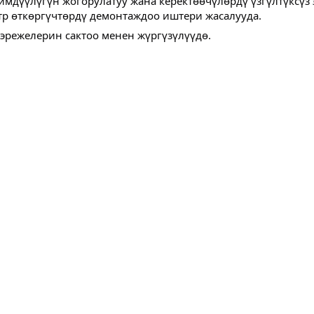
мдүүлүгүн жогорулатуу жана керектөөчүлөрдү үзгүлтүксүз 
ктр өткөргүчтөрдү демонтаждоо иштери жасалууда.
 эрежелерин сактоо менен жүргүзүлүүдө.