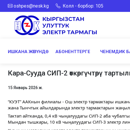
oshpes@nesk.kg
Колл - борбор: 105
ИШКАНА ЖӨНҮНДӨ
АБОНЕНТТЕРГЕ
ЧЕНЕМДИК Б
Кара-Сууда СИП-2 өткөргүчтөрү тарт
15 Январь 2026 ж.
“КУЭТ” ААКнын филиалы - Ош электр тармактары ишкан
жана Тынчтык айылдарында электр тармактарын жаңыл
Тактап айтканда, 0,4 кВ чыңалуудагы СИП-2 аба чубал
Мындан тышкары, 10 кВ чыңалуудагы СИП-3 электр лин