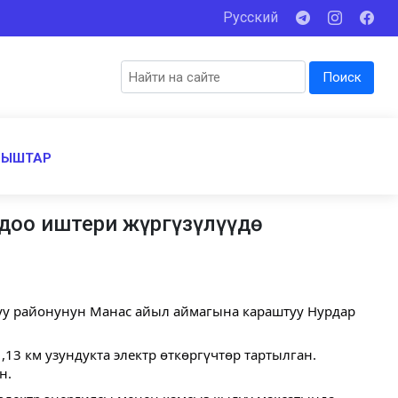
Русский
Поиск
НЫШТАР
доо иштери жүргүзүлүүдө
уу районунун Манас айыл аймагына караштуу Нурдар
3 км узундукта электр өткөргүчтөр тартылган.
н.