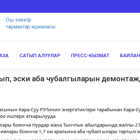
Ош электр
тармактар ишканасы
АЗА
САТЫП АЛУУЛАР
ПРЕСС-КЫЗМАТ
БАЙЛА
ылып, эски аба чубалгыларын демонтаж
асынын Кара-Суу РЭТинин энергетиктери тарабынан Кара-С
оо иштери аткарылууда.
гылары боюнча Нурдар жана Тынчтык айылдарында жалпы 21,1
иялары боюнча 1,7 км аралыкка аба чубалгылары тартылга