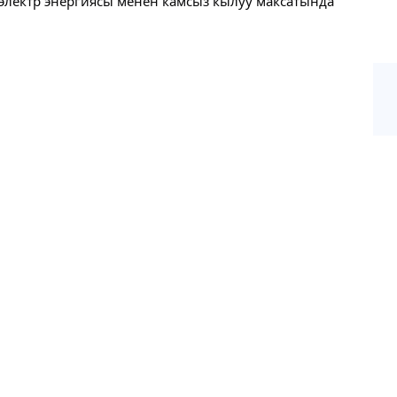
электр энергиясы менен камсыз кылуу максатында