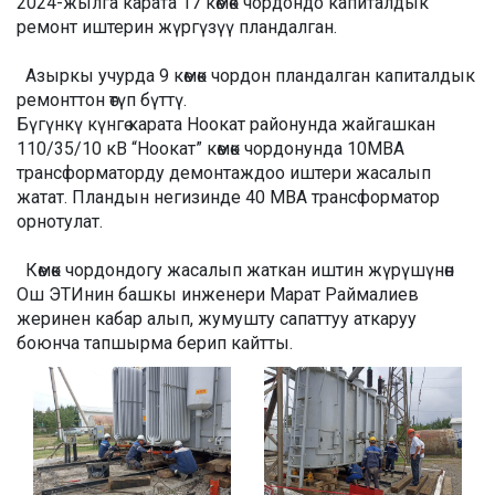
2024-жылга карата 17 көмөк чордондо капиталдык
ремонт иштерин жүргүзүү пландалган.
Азыркы учурда 9 көмөк чордон пландалган капиталдык
ремонттон өтүп бүттү.
Бүгүнкү күнгө карата Ноокат районунда жайгашкан
110/35/10 кВ “Ноокат” көмөк чордонунда 10МВА
трансформаторду демонтаждоо иштери жасалып
жатат. Пландын негизинде 40 МВА трансформатор
орнотулат.
Көмөк чордондогу жасалып жаткан иштин жүрүшүнөн
Ош ЭТИнин башкы инженери Марат Раймалиев
жеринен кабар алып, жумушту сапаттуу аткаруу
боюнча тапшырма берип кайтты.