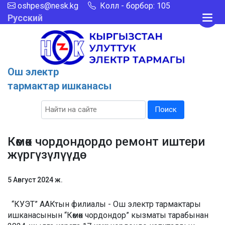
oshpes@nesk.kg
Колл - борбор: 105
Русский
Ош электр
тармактар ишканасы
Поиск
Көмөк чордондордо ремонт иштери
жүргүзүлүүдө
5 Август 2024 ж.
“КУЭТ” ААКтын филиалы - Ош электр тармактары
ишканасынын “Көмөк чордондор” кызматы тарабынан