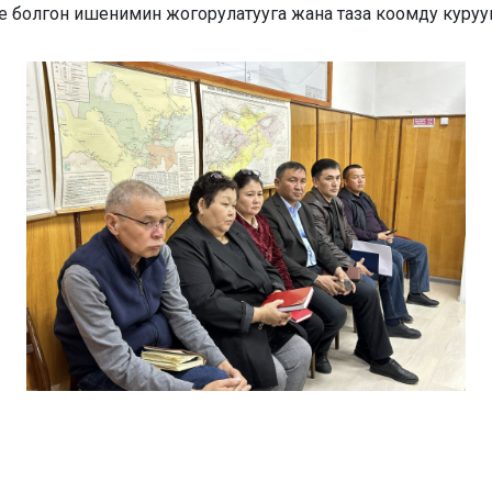
болгон ишенимин жогорулатууга жана таза коомду курууга