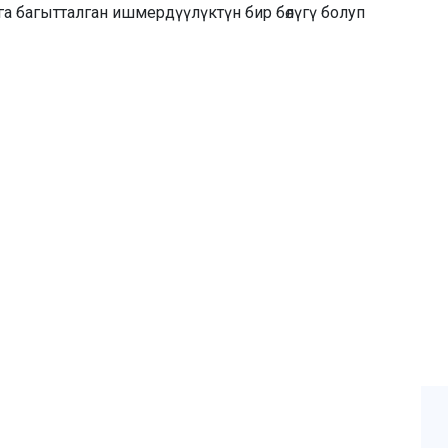
 багытталган ишмердүүлүктүн бир бөлүгү болуп