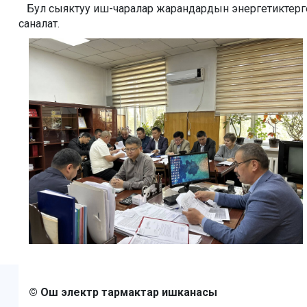
Бул сыяктуу иш-чаралар жарандардын энергетиктерге 
саналат.
© Ош электр тармактар ишканасы