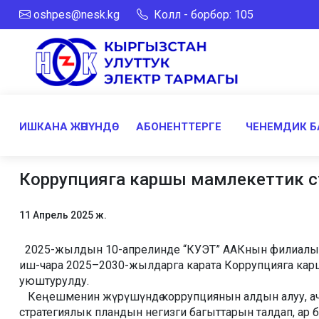
oshpes@nesk.kg
Колл - борбор: 105
ИШКАНА ЖӨНҮНДӨ
АБОНЕНТТЕРГЕ
ЧЕНЕМДИК Б
Коррупцияга каршы мамлекеттик с
11 Апрель 2025 ж.
2025-жылдын 10-апрелинде “КУЭТ” ААКнын филиалы- 
иш-чара 2025–2030-жылдарга карата Коррупцияга ка
уюштурулду.
Кеңешменин жүрүшүндө коррупциянын алдын алуу, ачы
стратегиялык пландын негизги багыттарын талдап, ар б