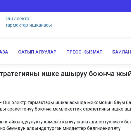
Ош электр
тармактар ишканасы
АЗА
САТЫП АЛУУЛАР
ПРЕСС-КЫЗМАТ
БАЙЛА
тратегияны ишке ашыруу боюнча жый
Ош электр тармактары ишканасында мекеменин бөлүм ба
ршы аракеттенүү боюнча мамлекеттик стратегияны ишке а
к-айкындуулукту камсыз кылуу жана адилеттүүлүктү бек
ир бөлүмдүн алдында турган милдеттер белгиленип өттү.