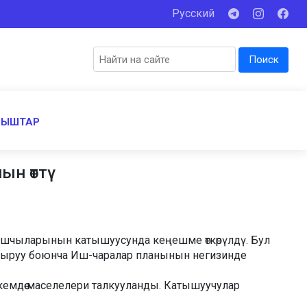
Русский
Поиск
НЫШТАР
ын өттү
шчыларынын катышуусунда кеңешме өткөрүлдү. Бул
шыруу боюнча Иш-чаралар планынын негизинде
емдөө маселелери талкууланды. Катышуучулар