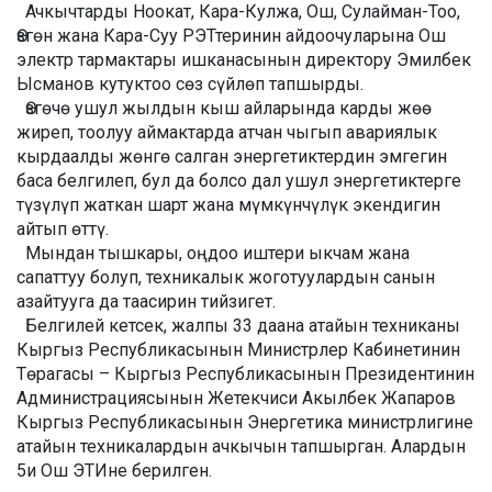
Ачкычтарды Ноокат, Кара-Кулжа, Ош, Сулайман-Тоо,
Өзгөн жана Кара-Суу РЭТтеринин айдоочуларына Ош
электр тармактары ишканасынын директору Эмилбек
Ысманов кутуктоо сөз сүйлөп тапшырды.
Өзгөчө ушул жылдын кыш айларында карды жөө
жиреп, тоолуу аймактарда атчан чыгып авариялык
кырдаалды жөнгө салган энергетиктердин эмгегин
баса белгилеп, бул да болсо дал ушул энергетиктерге
түзүлүп жаткан шарт жана мүмкүнчүлүк экендигин
айтып өттү.
Мындан тышкары, оңдоо иштери ыкчам жана
сапаттуу болуп, техникалык жоготуулардын санын
азайтууга да таасирин тийзигет.
Белгилей кетсек, жалпы 33 даана атайын техниканы
Кыргыз Республикасынын Министрлер Кабинетинин
Төрагасы – Кыргыз Республикасынын Президентинин
Администрациясынын Жетекчиси Акылбек Жапаров
Кыргыз Республикасынын Энергетика министрлигине
атайын техникалардын ачкычын тапшырган. Алардын
5и Ош ЭТИне берилген.