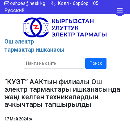
oshpes@nesk.kg
Колл - борбор: 105
Русский
Ош электр
тармактар ишканасы
Поиск
“КУЭТ” ААКтын филиалы Ош
электр тармактары ишканасында
жаңы келген техникалардын
ачкычтары тапшырылды
17 Май 2024 ж.