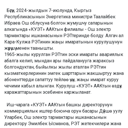
Бүгүн, 2024-жылдын 7-июлунда, Кыргыз
Республикасынын Энергетика министри Таалайбек
Ибраев Ош облусуна болгон жумушчу сапарынын
алкагында «КУЭТ» ААКтын филиалы - Ош электр
тармактары ишканасынын РЭТтеринде болду. Алгач ал
Кара-Кулжа РЭТинин жаңы имаратынын курулушунун
жүрүшү менен таанышты.
1965-жылы курулган РЭТтин эски имараты авариялык
абалга келип, мындан ары пайдаланууга жараксыз
болгондуктан, быйылкы жылы аталган РЭТтин
кызматкерлеринин эмгек шарттарын жакшыртуу жана
абоненттерди сапаттуу тейлөө үчүн, жаңы имарат куруу
чечими кабыл алынган. Курулуш «КУЭТ» ААКтын өздүк
каражаттарынын эсебинен каржыланат.
Иш-чарага «КУЭТ» ААКтын башкы директорунун
коммерциялык иштер боюнча орун басары Дүйшө уулу
Уларбек, Ош электр тармактары ишканасынын
директору Эмилбек Ысманов, РЭТ жетекчилери жана