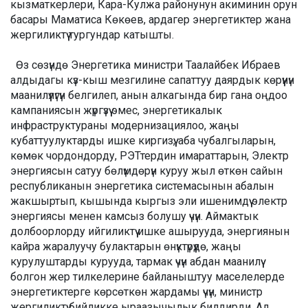
кызматкерлери, Кара-Кулжа районунун акиминин орун
басары Маматиса Көкөев, ардагер энергетиктер жана
жергиликтүү тургундар катышты.
Өз сөзүндө Энергетика министри Таалайбек Ибраев
алдыдагы күз-кыш мезгилине сапаттуу даярдык көрүүнүн
маанилүүлүгүн белгилеп, анын алкагында бир гана оңдоо
кампаниясын жүргүзүү эмес, энергетикалык
инфраструктураны модернизациялоо, жаңы
кубаттуулуктарды ишке киргизүү, аба чубалгыларын,
көмөк чордондорду, РЭТтердин имараттарын, Электр
энергиясын сатуу бөлүмдөрүн куруу жыл өткөн сайын
республиканын энергетика системасынын абалын
жакшыртып, кышында кыргыз эли ишенимдүү электр
энергиясы менен камсыз болушу үчүн. Аймактык
долбоорлорду ийгиликтүү ишке ашырууда, энергиянын
кайра жаралуучу булактарын өнүктүрүүдө, жаңы
курулуштарды курууда, тармак үчүн абдан маанилүү
болгон жер тилкелерине байланыштуу маселелерде
энергетиктерге көрсөткөн жардамы үчүн, министр
жергиликтүү бийликке ыраазычылык билдирди. Ал