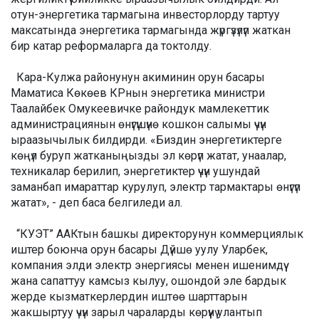
отун-энергетика тармагына инвесторлорду тартуу
максатында энергетика тармагында жүргүзүлүп жаткан
бир катар реформаларга да токтолду.
Кара-Кулжа районунун акиминин орун басары
Маматиса Көкөев КРнын энергетика министри
Таалайбек Омукеевичке райондук мамлекеттик
администрациянын өнүгүшүнө кошкон салымы үчүн
ыраазычылык билдирди. «Биздин энергетиктерге
көңүл буруп жатканыңызды эл көрүп жатат, унаалар,
техникалар берилип, энергетиктер үчүн ушундай
заманбап имараттар курулуп, электр тармактары өнүгүп
жатат», - деп баса белгиледи ал.
“КУЭТ” ААКтын башкы директорунун коммерциялык
иштер боюнча орун басары Дүйшө уулу Уларбек,
компания элди электр энергиясы менен ишенимдүү
жана сапаттуу камсыз кылуу, ошондой эле бардык
жерде кызматкерлердин иштөө шарттарын
жакшыртуу үчүн зарыл чараларды көрүүнү улантып