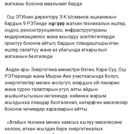
жатканы боюнча маалымат берди.
Ош ЭТИнин директору Э.К.Ысманов ишкананын
бардык 9 РЭТинде жүргүзүлүп жаткан техникалык иштер,
оңдоо, реконструкциялоо, инфраструктураны
модернизациялоо жана акылдуу эсептегичтерди
орнотуу боюнча айтып, бардык пландаштырылган
иштер сапаттуу жана өз убагында аткарылып
жатканын белгиледи.
Андан ары Энергетика министри Өзгөн, Кара-Суу, Ош
РЭТтеринде жана Мырза-Аке участкасында болуп,
энергетиктер менен жолугуп, алардын ой-пикирин
жана суроо-талаптарын угуп, алты айдын
жыйынтыгынын негизинде, кийинки жарым
жылдыкка пландар белгиленип, көтөрүлгөн маселелер
боюнча чечимдер каралаарын айтты.
«Атайын техника менен камсыз кылуу маселесине
келсек, өткөн жылдан бери энергетикалык