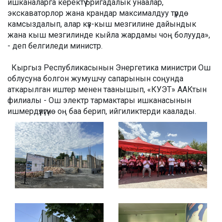
ишканаларга керектүү бригадалык унаалар,
экскаваторлор жана крандар максималдуу түрдө
камсыздалып, алар күз-кыш мезгилине дайындык
жана кыш мезгилинде кыйла жардамы чоң болууда»,
- деп белгиледи министр.
Кыргыз Республикасынын Энергетика министри Ош
облусуна болгон жумушчу сапарынын соңунда
аткарылган иштер менен таанышып, «КУЭТ» ААКтын
филиалы - Ош электр тармактары ишканасынын
ишмердүүлүгүнө оң баа берип, ийгиликтерди каалады.