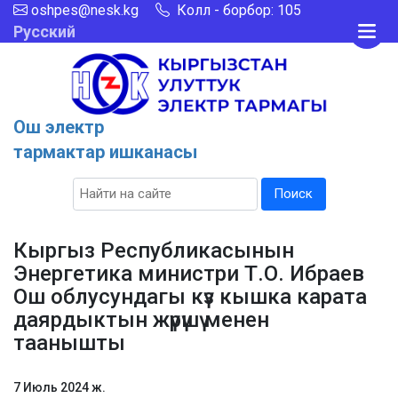
oshpes@nesk.kg
Колл - борбор: 105
Русский
Ош электр
тармактар ишканасы
Поиск
Кыргыз Республикасынын
Энергетика министри Т.О. Ибраев
Ош облусундагы күз кышка карата
даярдыктын жүрүшү менен
таанышты
7 Июль 2024 ж.