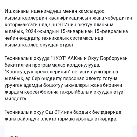
Ишкананы ишенимдүү иш менен камсыздоо,
кызматкерлердин квалификациясын жана чебердигин
көтөрүү максатында, Ош ЭТИнин окутуу планына
ылайык, 2024-жылдын 15-январынан 15-февралына
чейин өндүрүштүк-техникалык системасында
кызматкерлер окуудан өтүшөт.
Техникалык окууда "КУЭТ" ААКнын Окуу Борборунан
бекитилген программалар колдонулууда.
“Коопсуздук эрежелеринин” негизги пунктарына
ылайык, ар бир өндүрүштүк персонал электр тогуна
урунган адамды бошотуу ыкмалары жана биринчи
жардам көрсөтүү боюнча тажрыйбалык окуудан өтүүгө
милдеттүү.
Техникалык окуу Ош ЭТИнин бардык бөлүмдөрүндө
жана райондук электр тармактарында өткөрүлүүдө.