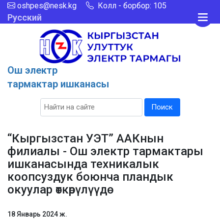
oshpes@nesk.kg
Колл - борбор: 105
Русский
Ош электр
тармактар ишканасы
Поиск
“Кыргызстан УЭТ” ААКнын
филиалы - Ош электр тармактары
ишканасында техникалык
коопсуздук боюнча пландык
окуулар өткөрүлүүдө
18 Январь 2024 ж.