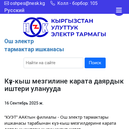
oshpes@nesk.kg
Колл - борбор: 105
Русский
Ош электр
тармактар ишканасы
Поиск
Күз-кыш мезгилине карата даярдык
иштери уланууда
16 Сентябрь 2025 ж.
“КУЭТ” ААКтын филиалы - Ош электр тармактары
ишканасы тарабынан күз-кыш мезгилдерине карата