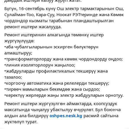
даярдык иштери кызуу жүрүп жатат.
Бүгүн, 16-сентябрь күнү Ош электр тармактарынын Ош,
Сулайман-Тоо, Кара-Суу, Ноокат РЭТтеринде жана Көмөк
чордондор кызматы тарабынан пландаштырылган
ремонт иштери жасалууда.
Ремонт иштеринин алкагында төмөнкү иштер
жүргүзүлүүдө:
•аба чубалгыларынын эскирген бөлүктөрүн
алмаштыруу;
•трансформаторлорду жана көмөк чордондорду оңдоо;
•линия изоляторлорун жаңылоо;
•жабдууларды профилактикалык текшерүү жана
тазалоо;
•коргоочу автоматика жана релелерди текшерүү;
•тирөөч мамыларын бекемдөө жана сырдоо;
•керектүү жерлерде жаңы электр жабдууларын орнотуу.
Ремонт иштери жүргүзүлгөн аймактарда, коопсуздук
максатында чыңалуу убактылуу өчүрүлөт. Бул боюнча
алдын ала билдирүү
oshpes.nesk.kg
расмий сайтына
жүктөлүп турат.