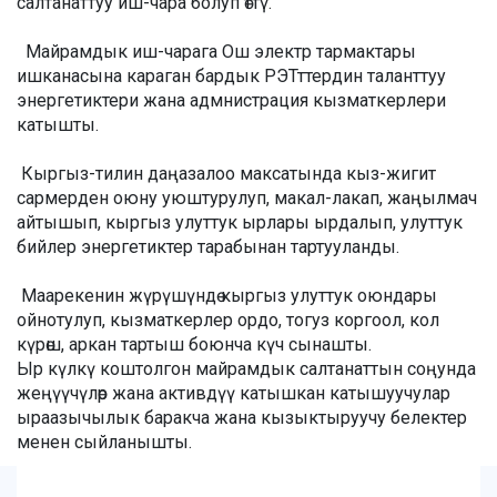
салтанаттуу иш-чара болуп өттү.
Майрамдык иш-чарага Ош электр тармактары
ишканасына караган бардык РЭТттердин таланттуу
энергетиктери жана адмнистрация кызматкерлери
катышты.
Кыргыз-тилин даңазалоо максатында кыз-жигит
сармерден оюну уюштурулуп, макал-лакап, жаңылмач
айтышып, кыргыз улуттук ырлары ырдалып, улуттук
бийлер энергетиктер тарабынан тартууланды.
Маарекенин жүрүшүндө кыргыз улуттук оюндары
ойнотулуп, кызматкерлер ордо, тогуз коргоол, кол
күрөш, аркан тартыш боюнча күч сынашты.
Ыр күлкү коштолгон майрамдык салтанаттын соңунда
жеңүүчүлөр жана активдүү катышкан катышуучулар
ыраазычылык баракча жана кызыктыруучу белектер
менен сыйланышты.