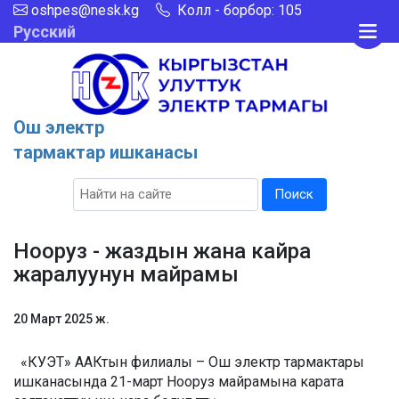
oshpes@nesk.kg
Колл - борбор: 105
Русский
Ош электр
тармактар ишканасы
Поиск
Нооруз - жаздын жана кайра
жаралуунун майрамы
20 Март 2025 ж.
«КУЭТ» ААКтын филиалы – Ош электр тармактары
ишканасында 21-март Нооруз майрамына карата