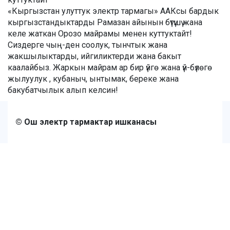
«Кыргызстан улуттук электр тармагы» ААКсы бардык
кыргызстандыктарды Рамазан айынын бүтүшү жана
келе жаткан Орозо майрамы менен куттуктайт!
Сиздерге чың-ден соолук, тынчтык жана
жакшылыктарды, ийгиликтерди жана бакыт
каалайбыз. Жаркын майрам ар бир үйгө жана үй-бүлөгө
жылуулук , кубаныч, ынтымак, береке жана
бакубатчылык алып келсин!
© Ош электр тармактар ишканасы