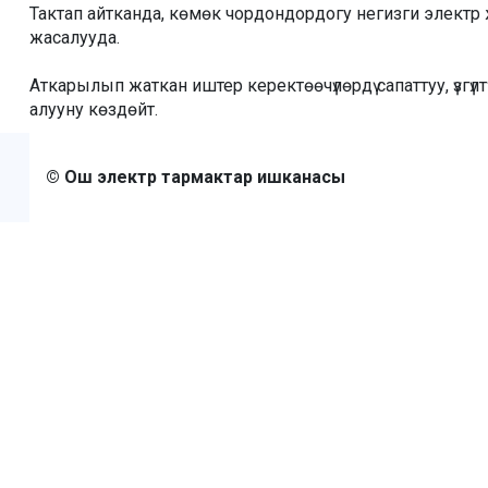
Тактап айтканда, көмөк чордондордогу негизги электр
жасалууда.
Аткарылып жаткан иштер керектөөчүлөрдү сапаттуу, үзг
алууну көздөйт.
© Ош электр тармактар ишканасы