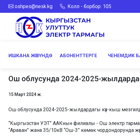
oshpes@nesk.kg
Колл - борбор: 105
ИШКАНА ЖӨНҮНДӨ
АБОНЕНТТЕРГЕ
ЧЕНЕМДИК Б
Ош облусунда 2024-2025-жылдарда
15 Март 2024 ж.
Ош облусунда 2024-2025-жылдардагы күз-кыш мезгил
“Кыргызстан УЭТ” ААКнын филиалы - Ош электр тармак
“Араван” жана 35/10кВ “Ош-3” көмөк чордондорунда жүр