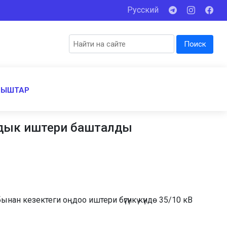
Русский
Поиск
НЫШТАР
рдык иштери башталды
 кезектеги оңдоо иштери бүгүнкү күндө 35/10 кВ