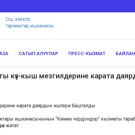
Ош электр
тармактар ишканасы
АЗА
САТЫП АЛУУЛАР
ПРЕСС-КЫЗМАТ
БАЙЛА
гы күз-кыш мезгилдерине карата дая
дерине карата даярдык иштери башталды
тары ишканасынынын “Көмөк чордондор” кызматы тарабынан
үп жатат.