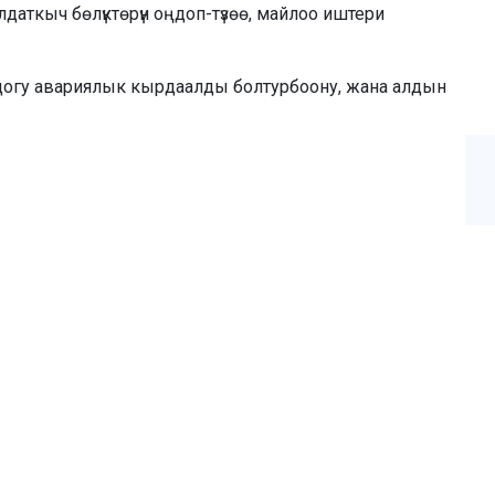
аткыч бөлүктөрүн оңдоп-түзөө, майлоо иштери
дондогу авариялык кырдаалды болтурбоону, жана алдын