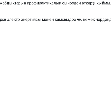
 жабдыктарын профилактикалык сыноодон өткөрүп, кыймылд
үлтүксүз электр энергиясы менен камсыздоо үчүн, көмөк чор