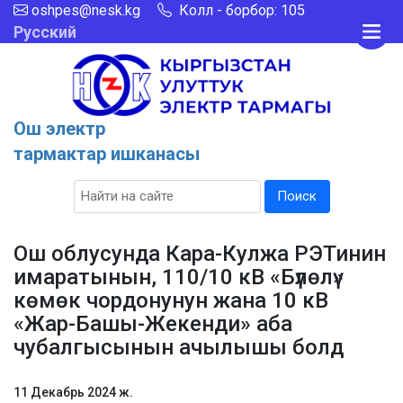
oshpes@nesk.kg
Колл - борбор: 105
Русский
Ош электр
тармактар ишканасы
Поиск
Ош облусунда Кара-Кулжа РЭТинин
имаратынын, 110/10 кВ «Бүлөлү»
көмөк чордонунун жана 10 кВ
«Жар-Башы-Жекенди» аба
чубалгысынын ачылышы болд
11 Декабрь 2024 ж.