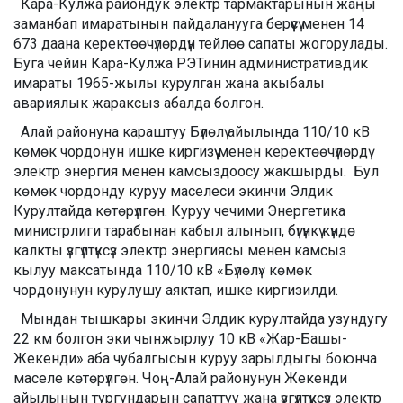
Кара-Кулжа райондук электр тармактарынын жаңы
заманбап имаратынын пайдаланууга берүүсү менен 14
673 даана керектөөчүлөрдүн тейлөө сапаты жогорулады.
Буга чейин Кара-Кулжа РЭТинин административдик
имараты 1965-жылы курулган жана акыбалы
авариялык жараксыз абалда болгон.
Алай районуна караштуу Бүлөлү айылында 110/10 кВ
көмөк чордонун ишке киргизүү менен керектөөчүлөрдү
электр энергия менен камсыздоосу жакшырды. Бул
көмөк чордонду куруу маселеси экинчи Элдик
Курултайда көтөрүлгөн. Куруу чечими Энергетика
министрлиги тарабынан кабыл алынып, бүгүнкү күндө
калкты үзгүлтүксүз электр энергиясы менен камсыз
кылуу максатында 110/10 кВ «Бүлөлү» көмөк
чордонунун курулушу аяктап, ишке киргизилди.
Мындан тышкары экинчи Элдик курултайда узундугу
22 км болгон эки чынжырлуу 10 кВ «Жар-Башы-
Жекенди» аба чубалгысын куруу зарылдыгы боюнча
маселе көтөрүлгөн. Чоң-Алай районунун Жекенди
айылынын тургундарын сапаттуу жана үзгүлтүксүз электр