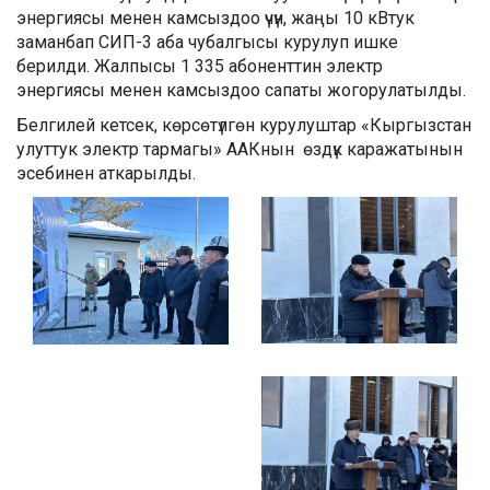
энергиясы менен камсыздоо үчүн, жаңы 10 кВтук
заманбап СИП-3 аба чубалгысы курулуп ишке
берилди. Жалпысы 1 335 абоненттин электр
энергиясы менен камсыздоо сапаты жогорулатылды.
Белгилей кетсек, көрсөтүлгөн курулуштар «Кыргызстан
улуттук электр тармагы» ААКнын өздүк каражатынын
эсебинен аткарылды.