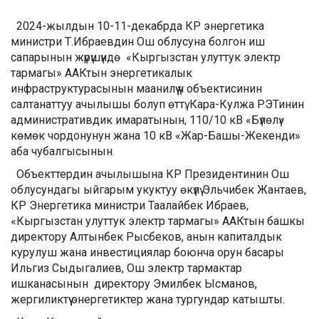
2024-жылдын 10-11-декабрда КР энергетика
министри Т.Ибраевдин Ош облусуна болгон иш
сапарынын жүрүшүндө «Кыргызстан улуттук электр
тармагы» ААКтын энергетикалык
инфраструктурасынын маанилүү үч объектисинин
салтанаттуу ачылышы болуп өттү: Кара-Кулжа РЭТинин
административдик имаратынын, 110/10 кВ «Бүлөлү»
көмөк чордонунун жана 10 кВ «Жар-Башы-Жекенди»
аба чубалгысынын.
Объекттердин ачылышына КР
Президентинин Ош
облусундагы ыйгарым укуктуу өкүлү Эльчибек Жантаев,
КР Энергетика министри Таалайбек Ибраев,
«Кыргызстан улуттук электр тармагы» ААКтын башкы
директору Алтынбек Рысбеков, анын капиталдык
курулуш жана инвестициялар боюнча орун басары
Ильгиз Сыдыгалиев, Ош электр тармактар
ишканасынын директору Эмилбек Ысманов,
жергиликтүү энергетиктер жана тургундар катышты.