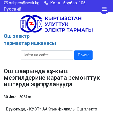
oshpes@nesk.kg
Колл - борбор: 105
Русский
Ош электр
тармактар ишканасы
Поиск
Ош шаарында күз-кыш
мезгилдерине карата ремонттук
иштерди жүргүзүү уланууда
30 Июль 2024 ж.
Бүгүнкү күндө, «КУЭТ» ААКтын филиалы Ош электр