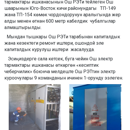
тармактары ишканасынын Ош РЭТи тейлеген Ош
шаарынын Юго-Восток кичи районундагы ТП-149
жана ТП-154 көмөк чордондорунун аралыгында жер
алды менен өткөн 600 метр кабелдик чубалгылар
алмаштырылды.
Мындан тышкары Ош РЭТи тарабынан капиталдык
жана кезектеги ремонт иштери, ошондой эле
капиталдык курулуш иштери жасалууда.
Эсиңиздерге сала кетсек, буга чейин Ош электр
тармактары ишканасы өткөргөн «кесиптик
чеберчилик» боюнча мелдеште Ош РЭТтин электр
куроочулары 9 команданын ичинен 1-орунду ээлеген.