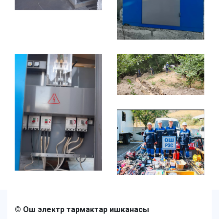
© Ош электр тармактар ишканасы